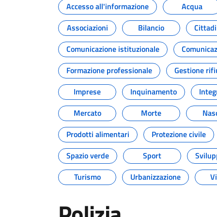
Accesso all'informazione
Acqua
Associazioni
Bilancio
Cittad
Comunicazione istituzionale
Comunicazi
Formazione professionale
Gestione rifi
Imprese
Inquinamento
Integ
Mercato
Morte
Nasc
Prodotti alimentari
Protezione civile
Spazio verde
Sport
Svilup
Turismo
Urbanizzazione
Vi
Polizia