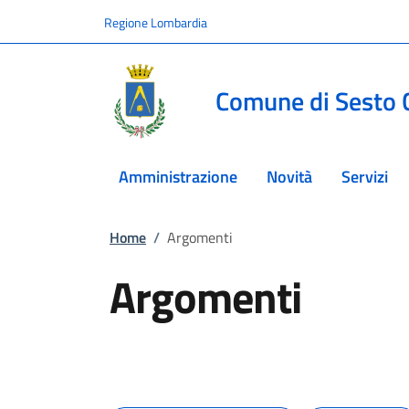
Vai ai contenuti
Vai al footer
Regione Lombardia
Comune di Sesto 
Amministrazione
Novità
Servizi
Home
/
Argomenti
Argomenti
In dettaglio