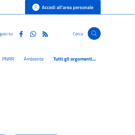
Accedi all'area personale
Facebook
Whatsapp
RSS
guici su
Cerca
PNRR
Ambiente
Tutti gli argomenti...