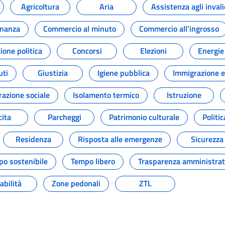
Agricoltura
Aria
Assistenza agli invali
inanza
Commercio al minuto
Commercio all'ingrosso
one politica
Concorsi
Elezioni
Energie
uti
Giustizia
Igiene pubblica
Immigrazione e
razione sociale
Isolamento termico
Istruzione
ita
Parcheggi
Patrimonio culturale
Politi
Residenza
Risposta alle emergenze
Sicurezza
po sostenibile
Tempo libero
Trasparenza amministrat
abilità
Zone pedonali
ZTL