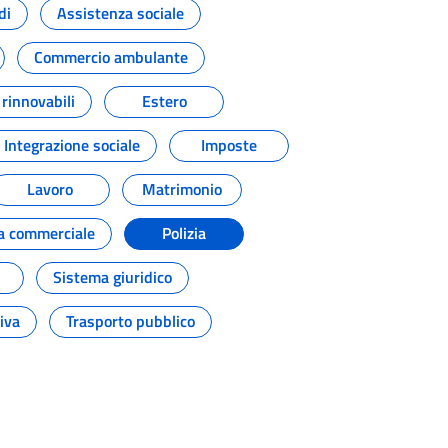
di
Assistenza sociale
Commercio ambulante
 rinnovabili
Estero
 Integrazione sociale
Imposte
Lavoro
Matrimonio
ca commerciale
Polizia
Sistema giuridico
iva
Trasporto pubblico