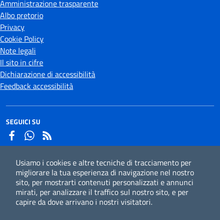
Amministrazione trasparente
Albo pretorio
Privacy
Cookie Policy
Note legali
Il sito in cifre
Dichiarazione di accessibilità
Feedback accessibilità
SEGUICI SU
Facebook
Whatsapp
Usiamo i cookies e altre tecniche di tracciamento per
Iscriviti alla newsletter
migliorare la tua esperienza di navigazione nel nostro
sito, per mostrarti contenuti personalizzati e annunci
mirati, per analizzare il traffico sul nostro sito, e per
capire da dove arrivano i nostri visitatori.
CC
Credits