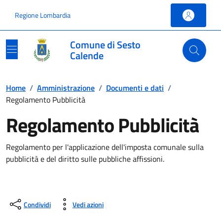
Vai ai contenuti
Vai al footer
Regione Lombardia
Comune di Sesto
Calende
Home
/
Amministrazione
/
Documenti e dati
/
Regolamento Pubblicità
Regolamento Pubblicità
Regolamento per l'applicazione dell'imposta comunale sulla
pubblicità e del diritto sulle pubbliche affissioni.
Condividi
Vedi azioni