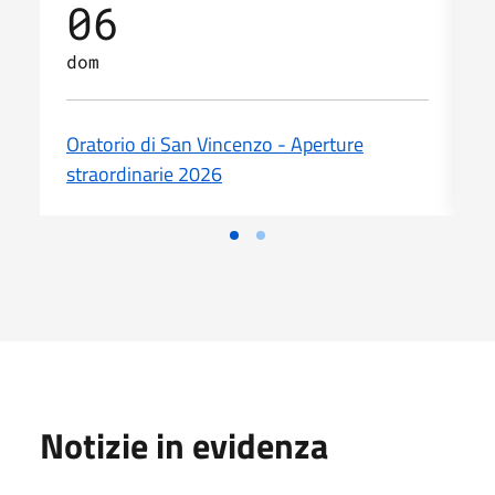
06
dom
d
Oratorio di San Vincenzo - Aperture
O
straordinarie 2026
s
Notizie in evidenza