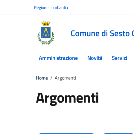
Vai ai contenuti
Vai al footer
Regione Lombardia
Comune di Sesto 
Amministrazione
Novità
Servizi
Home
/
Argomenti
Argomenti
In dettaglio