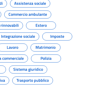
di
Assistenza sociale
Commercio ambulante
 rinnovabili
Estero
 Integrazione sociale
Imposte
Lavoro
Matrimonio
ca commerciale
Polizia
Sistema giuridico
iva
Trasporto pubblico