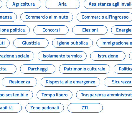
Agricoltura
Aria
Assistenza agli invali
inanza
Commercio al minuto
Commercio all'ingrosso
one politica
Concorsi
Elezioni
Energie
uti
Giustizia
Igiene pubblica
Immigrazione e
razione sociale
Isolamento termico
Istruzione
ita
Parcheggi
Patrimonio culturale
Politi
Residenza
Risposta alle emergenze
Sicurezza
po sostenibile
Tempo libero
Trasparenza amministrat
abilità
Zone pedonali
ZTL