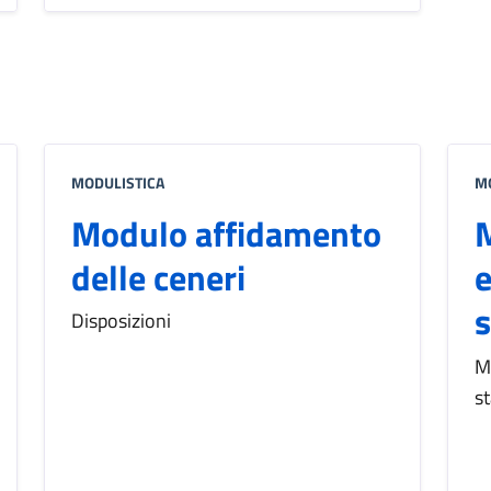
MODULISTICA
M
Modulo affidamento
M
delle ceneri
e
s
Disposizioni
Mo
st