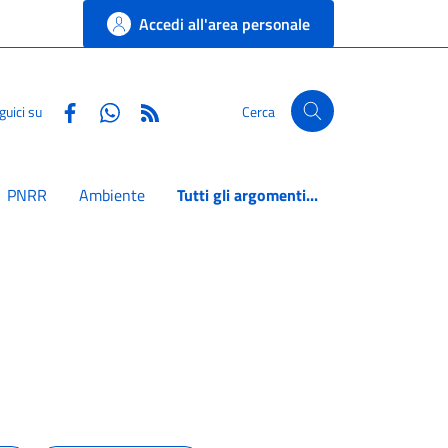
Accedi all'area personale
Facebook
Whatsapp
RSS
guici su
Cerca
PNRR
Ambiente
Tutti gli argomenti...