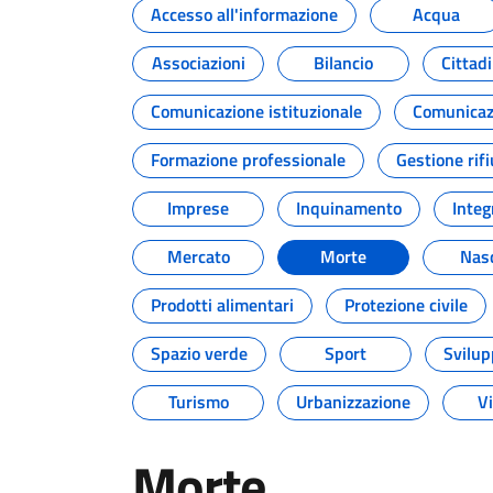
Accesso all'informazione
Acqua
Associazioni
Bilancio
Cittad
Comunicazione istituzionale
Comunicazi
Formazione professionale
Gestione rifi
Imprese
Inquinamento
Integ
Mercato
Morte
Nasc
Prodotti alimentari
Protezione civile
Spazio verde
Sport
Svilup
Turismo
Urbanizzazione
Vi
Morte