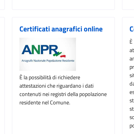
Certificati anagrafici online
C
È
a
a
p
s
È la possibilità di richiedere
d
attestazioni che riguardano i dati
es
contenuti nei registri della popolazione
st
residente nel Comune.
s
s
p