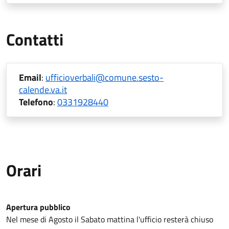
Contatti
Email
:
ufficioverbali@comune.sesto-
calende.va.it
Telefono
:
0331928440
Orari
Apertura pubblico
Orari di Polizia Locale
Nel mese di Agosto il Sabato mattina l'ufficio resterà chiuso