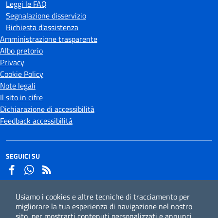
Leggi le FAQ
Segnalazione disservizio
Richiesta d'assistenza
Amministrazione trasparente
Albo pretorio
Privacy
Cookie Policy
Note legali
Il sito in cifre
Dichiarazione di accessibilità
Feedback accessibilità
SEGUICI SU
Facebook
Whatsapp
Usiamo i cookies e altre tecniche di tracciamento per
Iscriviti alla newsletter
migliorare la tua esperienza di navigazione nel nostro
sito, per mostrarti contenuti personalizzati e annunci