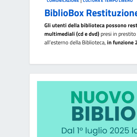
COMUNICAZIONE
CULTURA E TEMPO LIBERO
BiblioBox Restituzion
Gli utenti della biblioteca possono restit
multimediali (cd e dvd)
presi in prestito
all’esterno della Biblioteca,
in funzione 
Categoria: