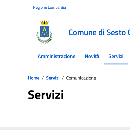
Vai ai contenuti
Vai al footer
Regione Lombardia
Comune di Sesto 
Amministrazione
Novità
Servizi
menu sel
Home
/
Servizi
/
Comunicazione
Servizi