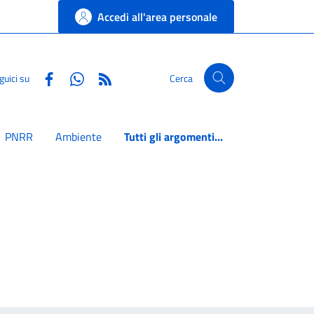
Accedi all'area personale
Facebook
Whatsapp
RSS
guici su
Cerca
PNRR
Ambiente
Tutti gli argomenti...