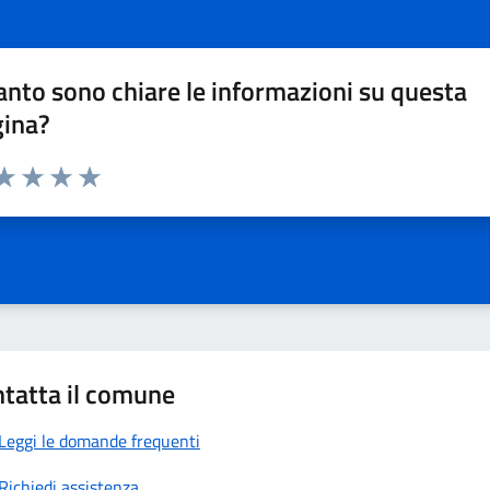
nto sono chiare le informazioni su questa
gina?
da 1 a 5 stelle la pagina
a 1 stelle su 5
aluta 2 stelle su 5
Valuta 3 stelle su 5
Valuta 4 stelle su 5
Valuta 5 stelle su 5
tatta il comune
Leggi le domande frequenti
Richiedi assistenza