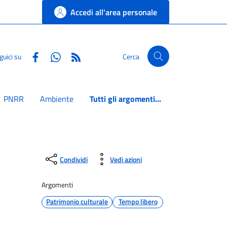
Accedi all'area personale
Facebook
Whatsapp
RSS
guici su
Cerca
PNRR
Ambiente
Tutti gli argomenti...
Condividi
Vedi azioni
Argomenti
Patrimonio culturale
Tempo libero