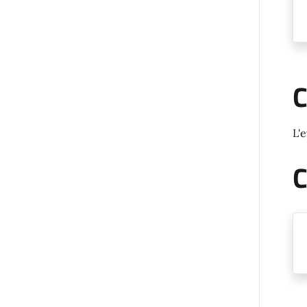
C
L'
C