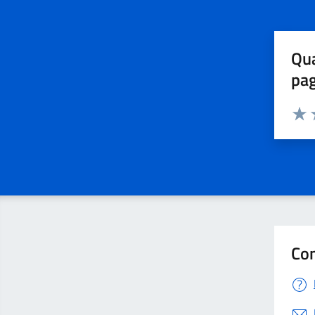
Qua
pa
Valuta 
Valut
V
Con