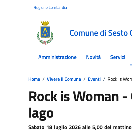
Vai ai contenuti
Vai al footer
Regione Lombardia
Comune di Sesto 
Amministrazione
Novità
Servizi
Home
/
Vivere il Comune
/
Eventi
/
Rock is Woma
Rock is Woman - C
lago
Sabato 18 luglio 2026 alle 5,00 del mattin