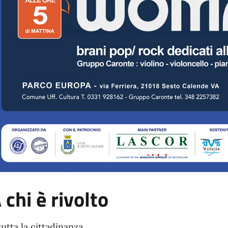
 chi è rivolto
tutta la cittadinanza.