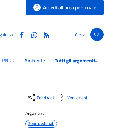
Accedi all'area personale
Facebook
Whatsapp
RSS
guici su
Cerca
PNRR
Ambiente
Tutti gli argomenti...
Condividi
Vedi azioni
Argomenti
Zone pedonali