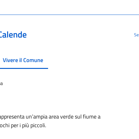
Calende
Se
Vivere il Comune
menu selezionato
pa
 rappresenta un’ampia area verde sul fiume a
chi per i più piccoli.