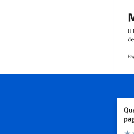
M
Il
de
Pa
Qua
pa
Valuta 