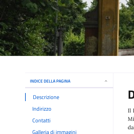
INDICE DELLA PAGINA
D
Descrizione
Indirizzo
Il
Mi
Contatti
da
Galleria di immagini