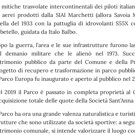
 mitiche trasvolate intercontinentali dei piloti italia
i aerei prodotti dalla SIAI Marchetti (allora Savoia
ella del 1933 con la pattuglia di idrovolanti S55X c
betello, guidata da Italo Balbo.
po la guerra, l’area e le sue infrastrutture furono l
l demanio militare che le alienò nel 1973. Succe
trimonio pubblico da parte del Comune e della Pr
ogetto di recupero e trasformazione in parco pubblic
 Parco Europa fu inaugurato e aperto al pubblico nel 
l 2019 il Parco è passato in completa proprietà al
acquisizione totale delle quote della Società Sant’Anna 
 Parco ha ora una grande valenza naturalistica e turis
rutture che sono utilizzate da società sportive: a segui
trimonio comunale, si intende valorizzare il luogo 