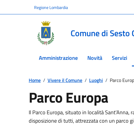
Vai ai contenuti
Vai al footer
Regione Lombardia
Comune di Sesto 
Amministrazione
Novità
Servizi
Home
/
Vivere il Comune
/
Luoghi
/
Parco Euro
Parco Europa
Il Parco Europa, situato in località Sant’Anna,
disposizione di tutti, attrezzata con un parco gio