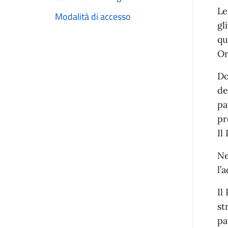
Le
Modalità di accesso
gl
qu
Or
Do
de
pa
pr
Il
Ne
l’
Il
st
pa