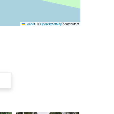
Leaflet
|
©
OpenStreetMap
contributors