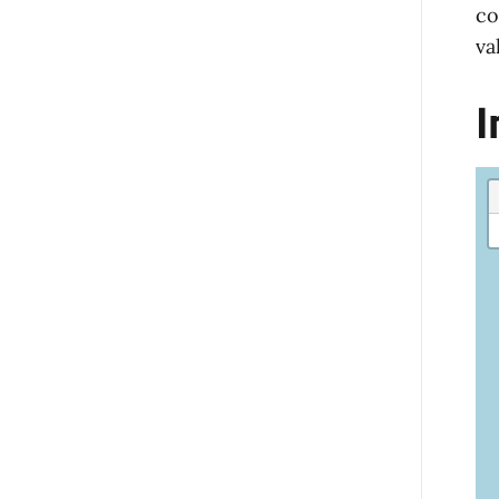
co
va
I