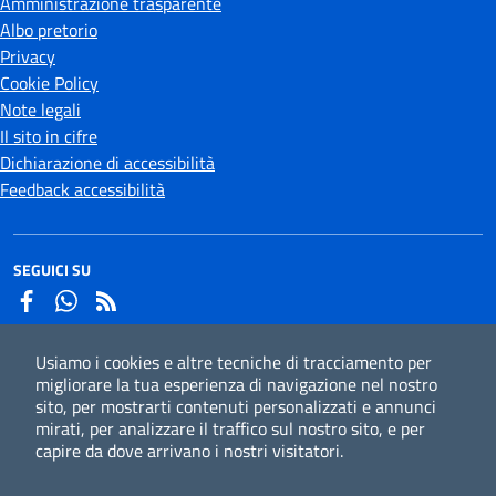
Amministrazione trasparente
Albo pretorio
Privacy
Cookie Policy
Note legali
Il sito in cifre
Dichiarazione di accessibilità
Feedback accessibilità
SEGUICI SU
Facebook
Whatsapp
Usiamo i cookies e altre tecniche di tracciamento per
Iscriviti alla newsletter
migliorare la tua esperienza di navigazione nel nostro
sito, per mostrarti contenuti personalizzati e annunci
mirati, per analizzare il traffico sul nostro sito, e per
capire da dove arrivano i nostri visitatori.
CC
Credits