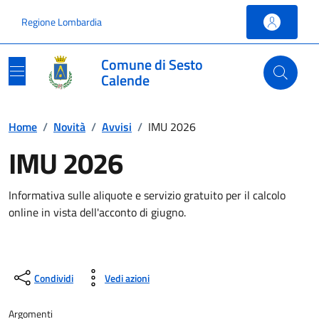
Vai ai contenuti
Vai al footer
Regione Lombardia
Comune di Sesto
Calende
Home
/
Novità
/
Avvisi
/
IMU 2026
IMU 2026
Informativa sulle aliquote e servizio gratuito per il calcolo
online in vista dell'acconto di giugno.
Condividi
Vedi azioni
Argomenti