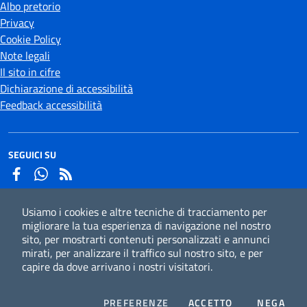
Albo pretorio
Privacy
Cookie Policy
Note legali
Il sito in cifre
Dichiarazione di accessibilità
Feedback accessibilità
SEGUICI SU
Facebook
Whatsapp
Usiamo i cookies e altre tecniche di tracciamento per
Iscriviti alla newsletter
migliorare la tua esperienza di navigazione nel nostro
sito, per mostrarti contenuti personalizzati e annunci
mirati, per analizzare il traffico sul nostro sito, e per
capire da dove arrivano i nostri visitatori.
CC
Credits
COOKIES
I COOKIES
I CO
PREFERENZE
ACCETTO
NEGA
Mappa del sito