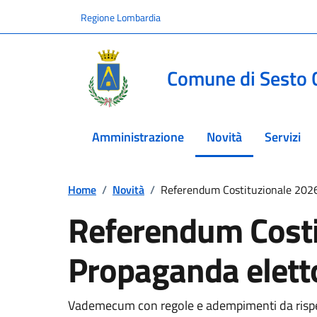
Vai ai contenuti
Vai al footer
Regione Lombardia
Comune di Sesto 
Amministrazione
Novità
Servizi
menu selezionato
Home
/
Novità
/
Referendum Costituzionale 2026
Referendum Costi
Propaganda elett
Vademecum con regole e adempimenti da rispet