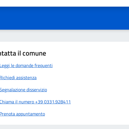
a 1 stelle su 5
aluta 2 stelle su 5
Valuta 3 stelle su 5
Valuta 4 stelle su 5
Valuta 5 stelle su 5
tatta il comune
Leggi le domande frequenti
Richiedi assistenza
Segnalazione disservizio
Chiama il numero +39 0331.928411
Prenota appuntamento