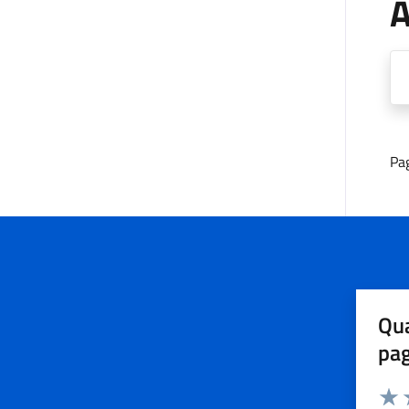
A
Pa
Qua
pa
Valuta 