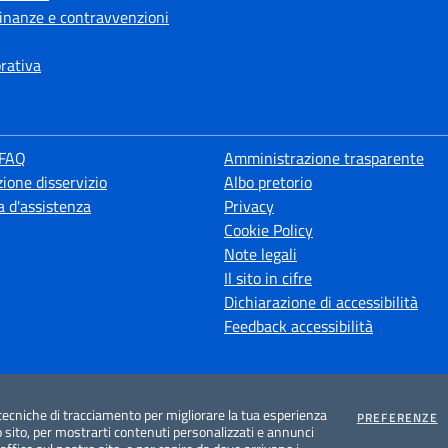
 finanze e contravvenzioni
orativa
 FAQ
Amministrazione trasparente
ione disservizio
Albo pretorio
a d'assistenza
Privacy
Cookie Policy
Note legali
Il sito in cifre
Dichiarazione di accessibilità
Feedback accessibilità
tecniche di tracciamento per migliorare la tua esperienza
C
PREFERENZE
 sito, per mostrarti contenuti personalizzati e annunci