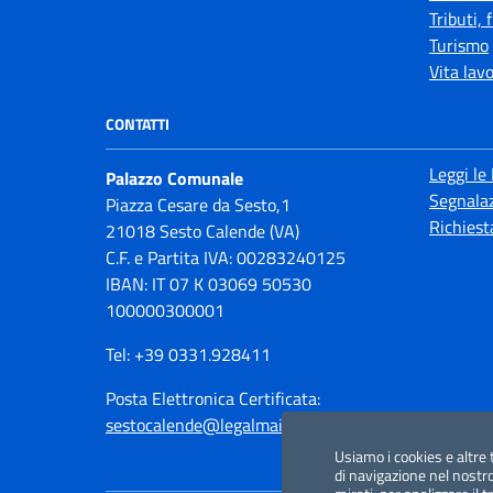
Tributi,
Turismo
Vita lav
CONTATTI
Leggi le
Palazzo Comunale
Segnalaz
Piazza Cesare da Sesto,1
Richiest
21018 Sesto Calende (VA)
C.F. e Partita IVA: 00283240125
IBAN: IT 07 K 03069 50530
100000300001
Tel: +39 0331.928411
Posta Elettronica Certificata:
sestocalende@legalmail.it
Usiamo i cookies e altre 
di navigazione nel nostro