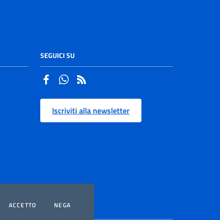
SEGUICI SU
Facebook
Whatsapp
Iscriviti alla newsletter
OOKIES
I COOKIES
I COOKIES
ACCETTO
NEGA