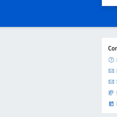
Valut
V
Con