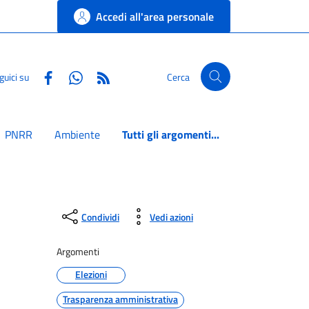
Accedi all'area personale
Facebook
Whatsapp
RSS
guici su
Cerca
PNRR
Ambiente
Tutti gli argomenti...
Condividi
Vedi azioni
Argomenti
Elezioni
Trasparenza amministrativa