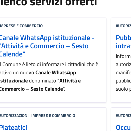
lenco servizi offerti
IMPRESE E COMMERCIO
AUTORIZ
Canale WhatsApp istituzionale -
Pubb
"Attività e Commercio – Sesto
intr
Calende"
Informa
Il Comune è lieto di informare i cittadini che è
autoriz
attivo un nuovo
Canale WhatsApp
manife
istituzionale
denominato “
Attività e
pubbli
Commercio – Sesto Calende
”.
suolo 
AUTORIZZAZIONI
|
IMPRESE E COMMERCIO
AUTORIZ
Plateatici
Occu