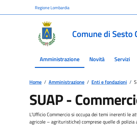
Vai ai contenuti
Vai al footer
Regione Lombardia
Comune di Sesto 
Amministrazione
Novità
Servizi
menu selezionato
Home
/
Amministrazione
/
Enti e fondazioni
/
S
SUAP - Commerci
L’Ufficio Commercio si occupa dei temi inerenti le at
agricole – agrituristiche) comprese quelle di polizia