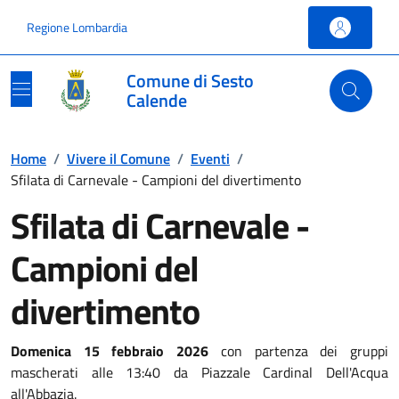
Vai ai contenuti
Vai al footer
Regione Lombardia
Comune di Sesto
Calende
Home
/
Vivere il Comune
/
Eventi
/
Sfilata di Carnevale - Campioni del divertimento
Sfilata di Carnevale -
Campioni del
divertimento
Domenica 15 febbraio 2026
con partenza dei gruppi
mascherati alle 13:40 da Piazzale Cardinal Dell'Acqua
all'Abbazia.