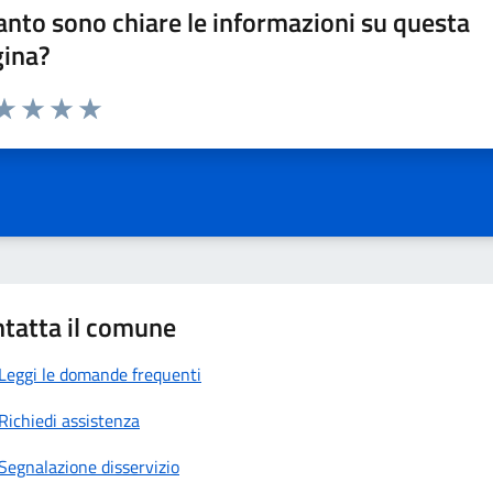
nto sono chiare le informazioni su questa
gina?
da 1 a 5 stelle la pagina
a 1 stelle su 5
aluta 2 stelle su 5
Valuta 3 stelle su 5
Valuta 4 stelle su 5
Valuta 5 stelle su 5
tatta il comune
Leggi le domande frequenti
Richiedi assistenza
Segnalazione disservizio