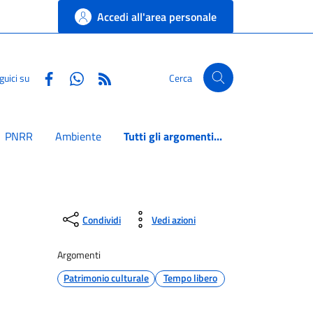
Accedi all'area personale
Facebook
Whatsapp
RSS
guici su
Cerca
PNRR
Ambiente
Tutti gli argomenti...
Condividi
Vedi azioni
Argomenti
Patrimonio culturale
Tempo libero