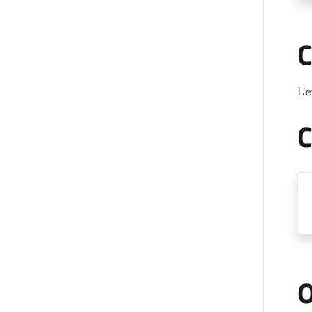
C
L'
C
O