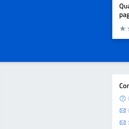
Qua
pa
Valuta 
Valut
V
Con