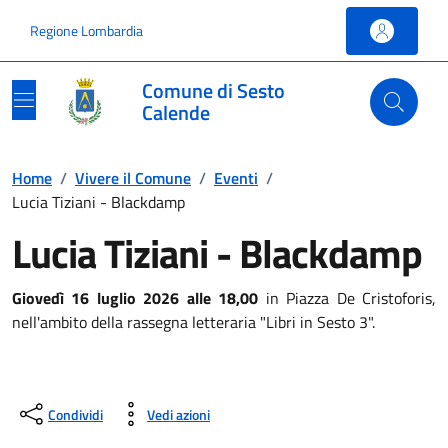
Vai ai contenuti
Vai al footer
Regione Lombardia
Comune di Sesto
Calende
Home
/
Vivere il Comune
/
Eventi
/
Lucia Tiziani - Blackdamp
Lucia Tiziani - Blackdamp
Giovedì 16 luglio 2026 alle 18,00
in Piazza De Cristoforis,
nell'ambito della rassegna letteraria "Libri in Sesto 3".
Condividi
Vedi azioni