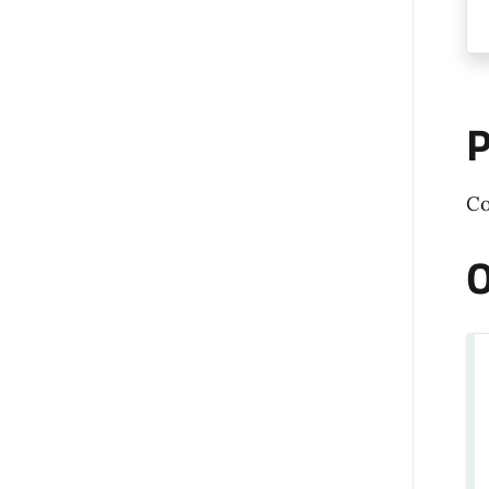
P
Co
O