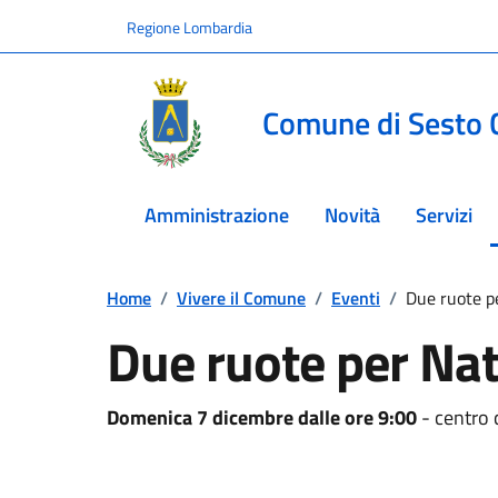
Vai ai contenuti
Vai al footer
Regione Lombardia
Comune di Sesto 
Amministrazione
Novità
Servizi
Home
/
Vivere il Comune
/
Eventi
/
Due ruote p
Due ruote per Nat
Domenica 7 dicembre dalle ore 9:00
- centro c