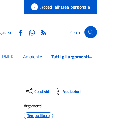
Accedi all'area personale
Facebook
Whatsapp
RSS
guici su
Cerca
PNRR
Ambiente
Tutti gli argomenti...
Condividi
Vedi azioni
Argomenti
Tempo libero