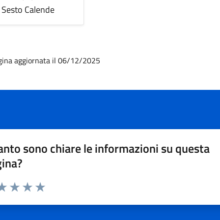
Sesto Calende
gina aggiornata il 06/12/2025
nto sono chiare le informazioni su questa
gina?
da 1 a 5 stelle la pagina
a 1 stelle su 5
aluta 2 stelle su 5
Valuta 3 stelle su 5
Valuta 4 stelle su 5
Valuta 5 stelle su 5