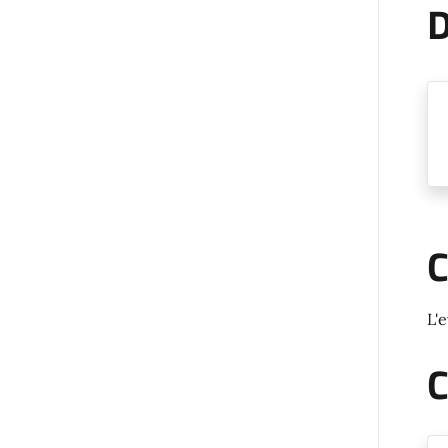
D
C
L'
C