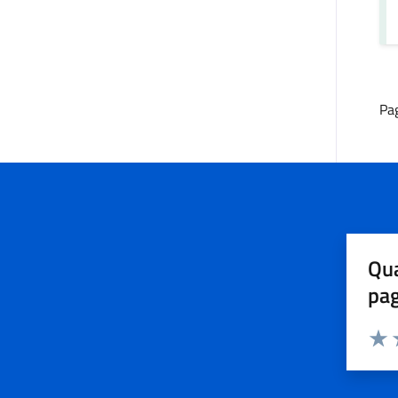
Pa
Qua
pa
Valuta 
Valut
V