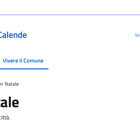
Calende
Se
Vivere il Comune
menu selezionato
er Natale
ale
ittà.