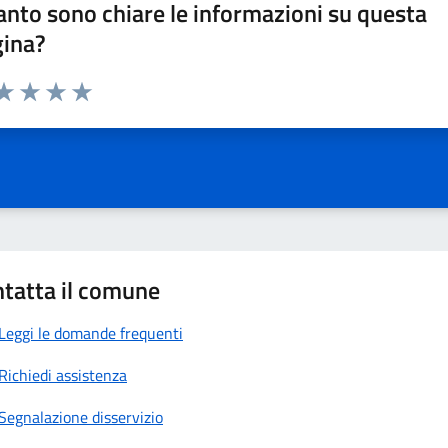
nto sono chiare le informazioni su questa
gina?
da 1 a 5 stelle la pagina
a 1 stelle su 5
aluta 2 stelle su 5
Valuta 3 stelle su 5
Valuta 4 stelle su 5
Valuta 5 stelle su 5
tatta il comune
Leggi le domande frequenti
Richiedi assistenza
Segnalazione disservizio