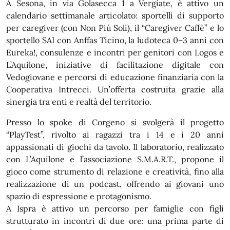
A Sesona, in via Golasecca 1 a Vergiate, è attivo un
calendario settimanale articolato: sportelli di supporto
per caregiver (con Non Più Soli), il “Caregiver Caffè” e lo
sportello SAI con Anffas Ticino, la ludoteca 0–3 anni con
Eureka!, consulenze e incontri per genitori con Logos e
L’Aquilone, iniziative di facilitazione digitale con
Vedogiovane e percorsi di educazione finanziaria con la
Cooperativa Intrecci. Un’offerta costruita grazie alla
sinergia tra enti e realtà del territorio.
Presso lo spoke di Corgeno si svolgerà il progetto
“PlayTest”, rivolto ai ragazzi tra i 14 e i 20 anni
appassionati di giochi da tavolo. Il laboratorio, realizzato
con L’Aquilone e l’associazione S.M.A.R.T., propone il
gioco come strumento di relazione e creatività, fino alla
realizzazione di un podcast, offrendo ai giovani uno
spazio di espressione e protagonismo.
A Ispra è attivo un percorso per famiglie con figli
strutturato in incontri di due ore: una prima parte di