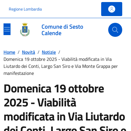
Vai ai contenuti
Vai al footer
Regione Lombardia
Comune di Sesto
Calende
Home
/
Novità
/
Notizie
/
Domenica 19 ottobre 2025 - Viabilità modificata in Via
Liutardo dei Conti, Largo San Siro e Via Monte Grappa per
manifestazione
Domenica 19 ottobre
2025 - Viabilità
modificata in Via Liutardo
dei Conti, Largo San Siro e