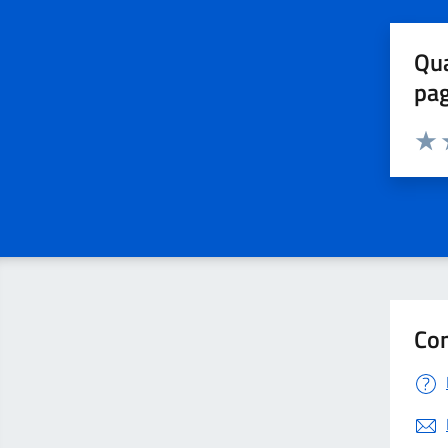
Qua
pa
Valuta 
Valut
V
Con