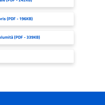
oris
(PDF - 196KB)
columità
(PDF - 339KB)