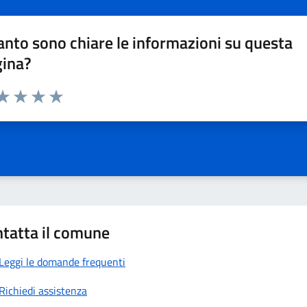
nto sono chiare le informazioni su questa
gina?
da 1 a 5 stelle la pagina
a 1 stelle su 5
aluta 2 stelle su 5
Valuta 3 stelle su 5
Valuta 4 stelle su 5
Valuta 5 stelle su 5
tatta il comune
Leggi le domande frequenti
Richiedi assistenza