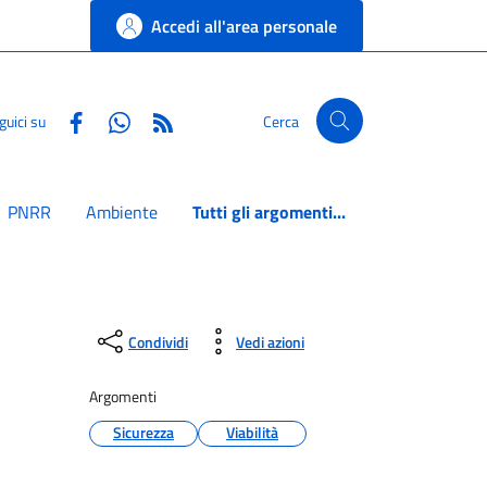
Accedi all'area personale
Facebook
Whatsapp
RSS
guici su
Cerca
PNRR
Ambiente
Tutti gli argomenti...
Condividi
Vedi azioni
Argomenti
Sicurezza
Viabilità