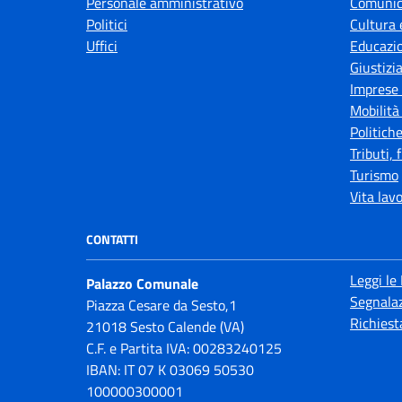
Personale amministrativo
Comunic
Politici
Cultura 
Uffici
Educazi
Giustizi
Imprese
Mobilità
Politiche
Tributi,
Turismo
Vita lav
CONTATTI
Leggi le
Palazzo Comunale
Segnalaz
Piazza Cesare da Sesto,1
Richiest
21018 Sesto Calende (VA)
C.F. e Partita IVA: 00283240125
IBAN: IT 07 K 03069 50530
100000300001