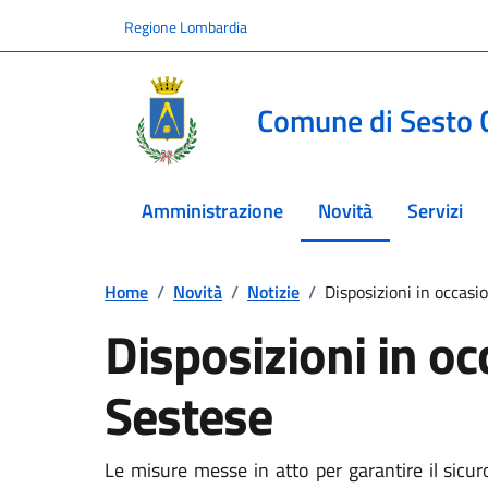
Vai ai contenuti
Vai al footer
Regione Lombardia
Comune di Sesto 
Amministrazione
Novità
Servizi
menu selezionato
Home
/
Novità
/
Notizie
/
Disposizioni in occasi
Disposizioni in oc
Sestese
Le misure messe in atto per garantire il sicu