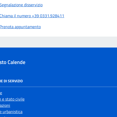
Segnalazione disservizio
Chiama il numero +39 0331.928411
Prenota appuntamento
sto Calende
E DI SERVIZIO
e
 e stato civile
azioni
e urbanistica