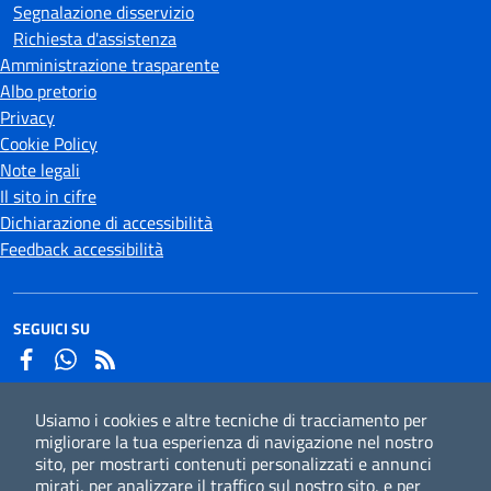
Segnalazione disservizio
Richiesta d'assistenza
Amministrazione trasparente
Albo pretorio
Privacy
Cookie Policy
Note legali
Il sito in cifre
Dichiarazione di accessibilità
Feedback accessibilità
SEGUICI SU
Facebook
Whatsapp
Usiamo i cookies e altre tecniche di tracciamento per
Iscriviti alla newsletter
migliorare la tua esperienza di navigazione nel nostro
sito, per mostrarti contenuti personalizzati e annunci
mirati, per analizzare il traffico sul nostro sito, e per