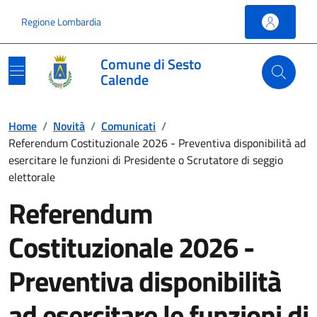
Vai ai contenuti
Vai al footer
Regione Lombardia
Comune di Sesto
Calende
Home
/
Novità
/
Comunicati
/
Referendum Costituzionale 2026 - Preventiva disponibilità ad
esercitare le funzioni di Presidente o Scrutatore di seggio
elettorale
Referendum
Costituzionale 2026 -
Preventiva disponibilità
ad esercitare le funzioni di