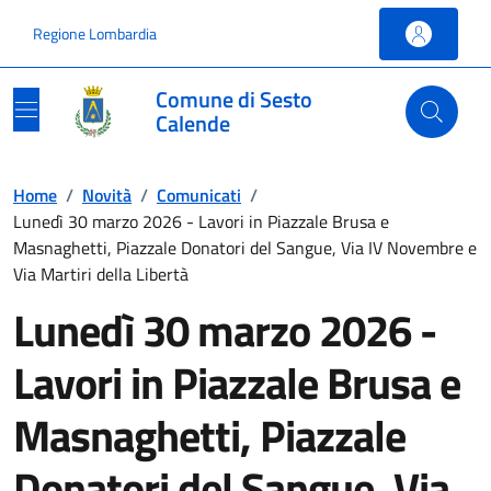
Vai ai contenuti
Vai al footer
Regione Lombardia
Comune di Sesto
Calende
Home
/
Novità
/
Comunicati
/
Lunedì 30 marzo 2026 - Lavori in Piazzale Brusa e
Masnaghetti, Piazzale Donatori del Sangue, Via IV Novembre e
Via Martiri della Libertà
Lunedì 30 marzo 2026 -
Lavori in Piazzale Brusa e
Masnaghetti, Piazzale
Donatori del Sangue, Via