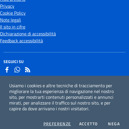
Privacy
Cookie Policy
Note legali
Il sito in cifre
Dichiarazione di accessibilità
Feedback accessibilità
SEGUICI SU
Facebook
Whatsapp
Usiamo i cookies e altre tecniche di tracciamento per
Iscriviti alla newsletter
migliorare la tua esperienza di navigazione nel nostro
sito, per mostrarti contenuti personalizzati e annunci
mirati, per analizzare il traffico sul nostro sito, e per
capire da dove arrivano i nostri visitatori.
CC
Credits
COOKIES
I COOKIES
I CO
PREFERENZE
ACCETTO
NEGA
Mappa del sito