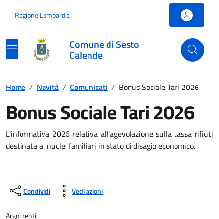
Vai ai contenuti
Vai al footer
Regione Lombardia
Comune di Sesto
Calende
Home
/
Novità
/
Comunicati
/
Bonus Sociale Tari 2026
Bonus Sociale Tari 2026
L'informativa 2026 relativa all'agevolazione sulla tassa rifiuti
destinata ai nuclei familiari in stato di disagio economico.
Condividi
Vedi azioni
Argomenti