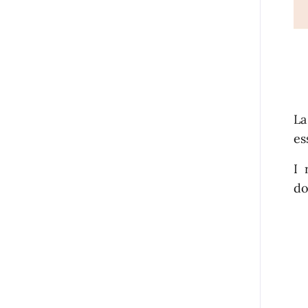
La
es
I 
do