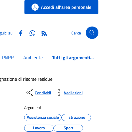
Accedi all'area personale
Facebook
Whatsapp
RSS
guici su
Cerca
PNRR
Ambiente
Tutti gli argomenti...
nazione di risorse residue
Condividi
Vedi azioni
Argomenti
Assistenza sociale
Istruzione
Lavoro
Sport