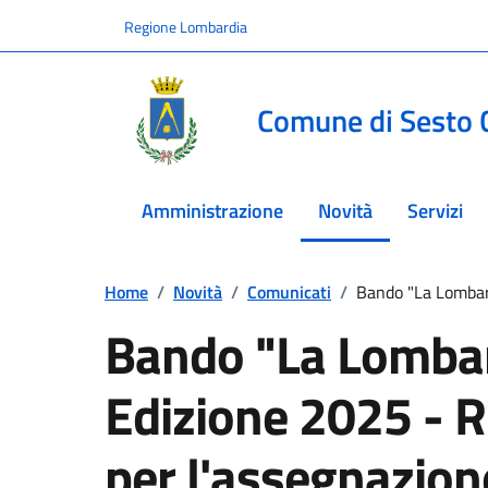
Vai ai contenuti
Vai al footer
Regione Lombardia
Comune di Sesto 
Amministrazione
Novità
Servizi
menu selezionato
Home
/
Novità
/
Comunicati
/
Bando "La Lombard
Bando "La Lombard
Edizione 2025 - R
per l'assegnazione