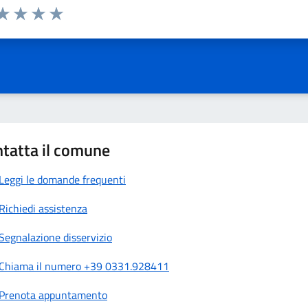
da 1 a 5 stelle la pagina
a 1 stelle su 5
aluta 2 stelle su 5
Valuta 3 stelle su 5
Valuta 4 stelle su 5
Valuta 5 stelle su 5
tatta il comune
Leggi le domande frequenti
Richiedi assistenza
Segnalazione disservizio
Chiama il numero +39 0331.928411
Prenota appuntamento