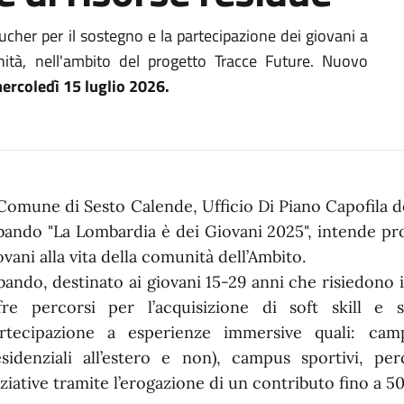
cher per il sostegno e la partecipazione dei giovani a
ità, nell'ambito del progetto Tracce Future. Nuovo
ercol
edì 15 luglio 2026.
n dettaglio
 Comune di Sesto Calende, Ufficio Di Piano Capofila 
 bando "La Lombardia è dei Giovani 2025", intende pr
ovani alla vita della comunità dell’Ambito.
 bando, destinato ai giovani 15-29 anni che risiedono
fre percorsi per l’acquisizione di soft skill e 
rtecipazione a esperienze immersive quali: camp
esidenziali all’estero e non), campus sportivi, per
iziative tramite l’erogazione di un contributo fino a 5