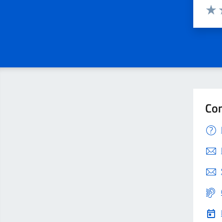
Valuta 
Valut
V
Con