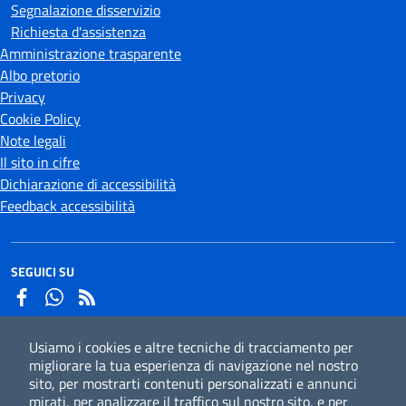
Segnalazione disservizio
Richiesta d'assistenza
Amministrazione trasparente
Albo pretorio
Privacy
Cookie Policy
Note legali
Il sito in cifre
Dichiarazione di accessibilità
Feedback accessibilità
SEGUICI SU
Facebook
Whatsapp
Usiamo i cookies e altre tecniche di tracciamento per
Iscriviti alla newsletter
migliorare la tua esperienza di navigazione nel nostro
sito, per mostrarti contenuti personalizzati e annunci
mirati, per analizzare il traffico sul nostro sito, e per