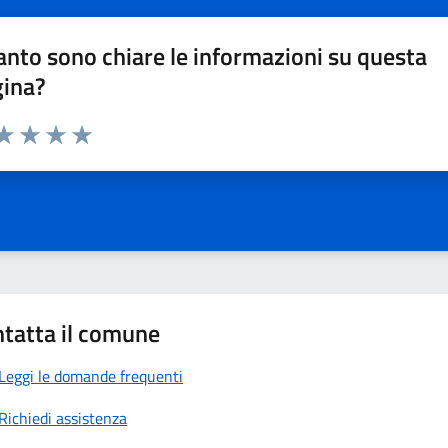
nto sono chiare le informazioni su questa
gina?
da 1 a 5 stelle la pagina
a 1 stelle su 5
aluta 2 stelle su 5
Valuta 3 stelle su 5
Valuta 4 stelle su 5
Valuta 5 stelle su 5
tatta il comune
Leggi le domande frequenti
Richiedi assistenza