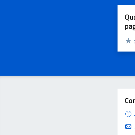
Qua
pa
Valuta 
Valut
V
Con