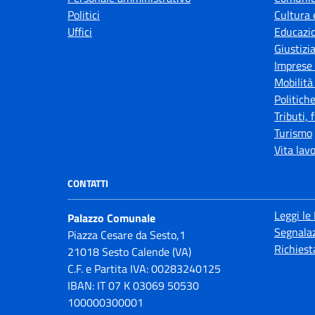
Politici
Cultura 
Uffici
Educazi
Giustizi
Imprese
Mobilità
Politiche
Tributi,
Turismo
Vita lav
CONTATTI
Leggi le
Palazzo Comunale
Segnalaz
Piazza Cesare da Sesto,1
Richiest
21018 Sesto Calende (VA)
C.F. e Partita IVA: 00283240125
IBAN: IT 07 K 03069 50530
100000300001