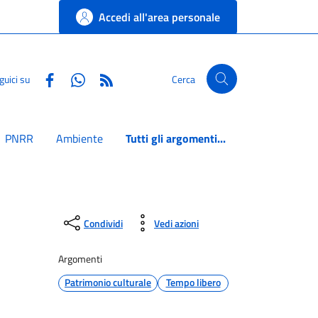
Accedi all'area personale
Facebook
Whatsapp
RSS
guici su
Cerca
PNRR
Ambiente
Tutti gli argomenti...
Condividi
Vedi azioni
Argomenti
Patrimonio culturale
Tempo libero