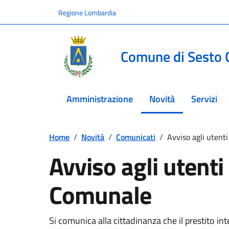
Vai ai contenuti
Vai al footer
Regione Lombardia
Comune di Sesto 
Amministrazione
Novità
Servizi
menu selezionato
Home
/
Novità
/
Comunicati
/
Avviso agli utent
Avviso agli utenti
Comunale
Si comunica alla cittadinanza che il prestito in