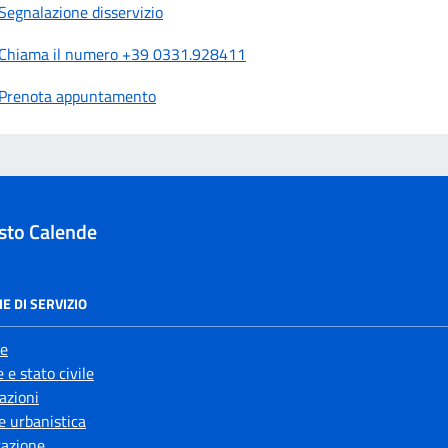
Segnalazione disservizio
Chiama il numero +39 0331.928411
Prenota appuntamento
sto Calende
E DI SERVIZIO
e
 e stato civile
azioni
e urbanistica
azione