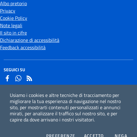
Albo pretorio
Privacy
Cookie Policy
Note legali
Il sito in cifre
Dichiarazione di accessibilità
Feedback accessibilità
SEGUICI SU
Facebook
Whatsapp
Usiamo i cookies e altre tecniche di tracciamento per
Iscriviti alla newsletter
migliorare la tua esperienza di navigazione nel nostro
sito, per mostrarti contenuti personalizzati e annunci
mirati, per analizzare il traffico sul nostro sito, e per
capire da dove arrivano i nostri visitatori.
CC
Credits
COOKIES
I COOKIES
I CO
PREFERENZE
ACCETTO
NEGA