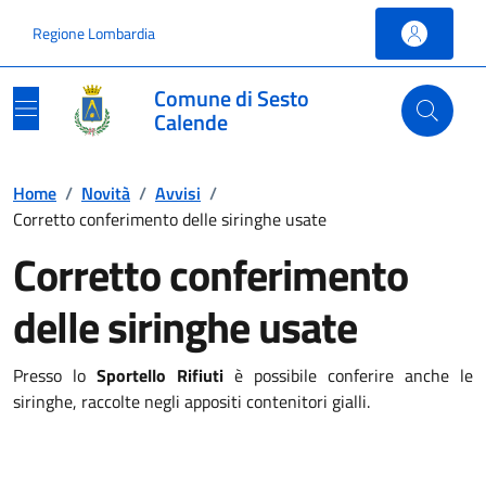
Vai ai contenuti
Vai al footer
Regione Lombardia
Comune di Sesto
Calende
Home
/
Novità
/
Avvisi
/
Corretto conferimento delle siringhe usate
Corretto conferimento
delle siringhe usate
Presso lo
Sportello Rifiuti
è possibile conferire anche le
siringhe, raccolte negli appositi contenitori gialli.