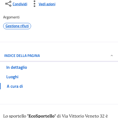
Condividi
Vedi azioni
Argomenti
Gestione rifiuti
INDICE DELLA PAGINA
In dettaglio
Luoghi
A cura di
In dettaglio
Lo sportello
"EcoSportello"
di Via Vittorio Veneto 32 è