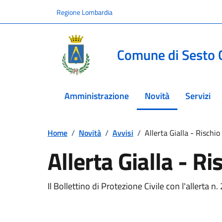
Vai ai contenuti
Vai al footer
Regione Lombardia
Comune di Sesto 
Amministrazione
Novità
Servizi
menu selezionato
Home
/
Novità
/
Avvisi
/
Allerta Gialla - Rischio
Allerta Gialla - R
Il Bollettino di Protezione Civile con l'allerta