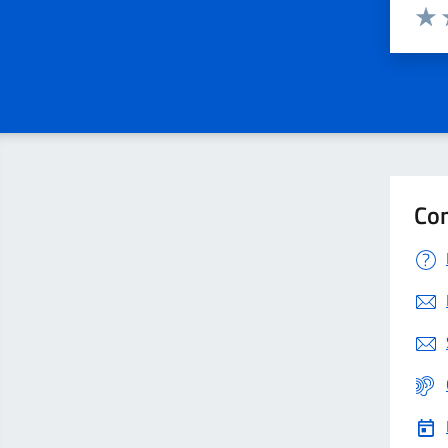
Valuta 
Valut
V
Con