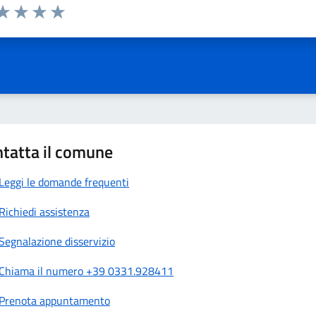
da 1 a 5 stelle la pagina
a 1 stelle su 5
aluta 2 stelle su 5
Valuta 3 stelle su 5
Valuta 4 stelle su 5
Valuta 5 stelle su 5
tatta il comune
Leggi le domande frequenti
Richiedi assistenza
Segnalazione disservizio
Chiama il numero +39 0331.928411
Prenota appuntamento