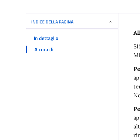
INDICE DELLA PAGINA
I
Al
In dettaglio
SI
A cura di
M
Pe
sp
te
No
Pe
sp
al
ri