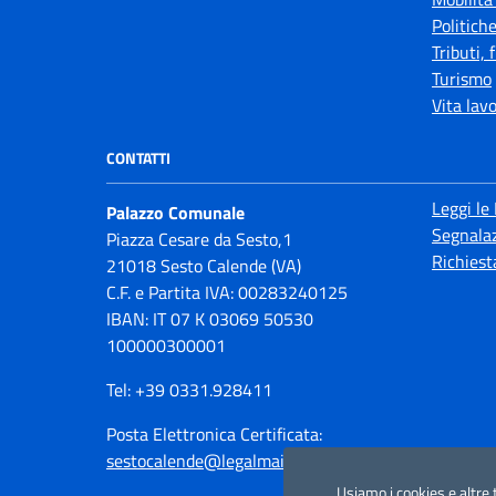
Politiche
Tributi,
Turismo
Vita lav
CONTATTI
Leggi le
Palazzo Comunale
Segnalaz
Piazza Cesare da Sesto,1
Richiest
21018 Sesto Calende (VA)
C.F. e Partita IVA: 00283240125
IBAN: IT 07 K 03069 50530
100000300001
Tel: +39 0331.928411
Posta Elettronica Certificata:
sestocalende@legalmail.it
Usiamo i cookies e altre 