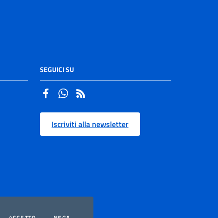
SEGUICI SU
Facebook
Whatsapp
Iscriviti alla newsletter
OOKIES
I COOKIES
I COOKIES
ACCETTO
NEGA