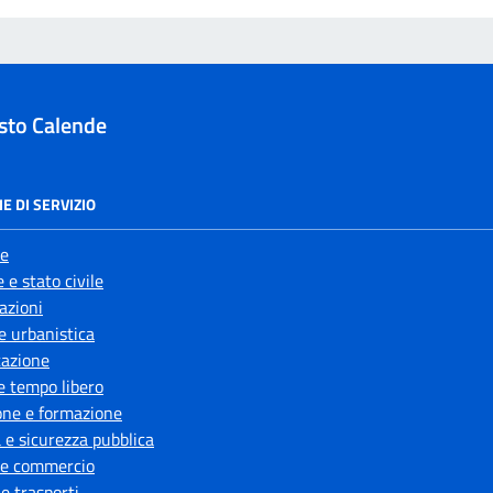
sto Calende
E DI SERVIZIO
e
 e stato civile
azioni
e urbanistica
azione
e tempo libero
one e formazione
a e sicurezza pubblica
 e commercio
 e trasporti