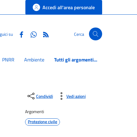
Accedi all'area personale
Facebook
Whatsapp
RSS
guici su
Cerca
PNRR
Ambiente
Tutti gli argomenti...
Condividi
Vedi azioni
Argomenti
Protezione civile