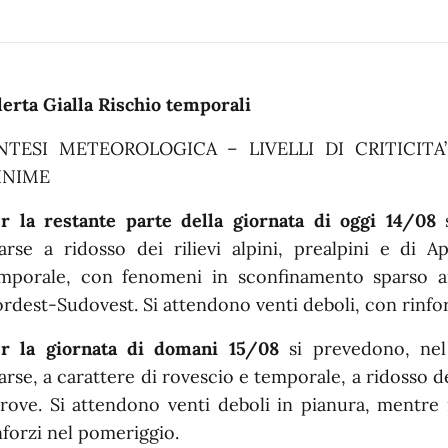
n dettaglio
lerta Gialla Rischio temporali
NTESI METEOROLOGICA – LIVELLI DI CRITICITA
INIME
r la restante parte della giornata di oggi 14/08
s
arse a ridosso dei rilievi alpini, prealpini e di 
mporale, con fenomeni in sconfinamento sparso a
rdest-Sudovest. Si attendono venti deboli, con rinfor
r la giornata di domani 15/08
si prevedono, nel 
arse, a carattere di rovescio e temporale, a ridosso de
trove. Si attendono venti deboli in pianura, mentr
nforzi nel pomeriggio.