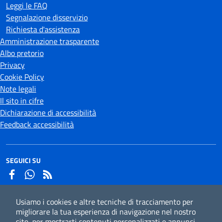
Leggi le FAQ
Segnalazione disservizio
Richiesta d'assistenza
Amministrazione trasparente
Albo pretorio
Privacy
Cookie Policy
Note legali
Il sito in cifre
Dichiarazione di accessibilità
Feedback accessibilità
SEGUICI SU
Facebook
Whatsapp
Usiamo i cookies e altre tecniche di tracciamento per
Iscriviti alla newsletter
migliorare la tua esperienza di navigazione nel nostro
sito, per mostrarti contenuti personalizzati e annunci