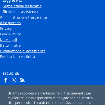
Leggi le FAQ
Segnalazione disservizio
Richiesta d'assistenza
Amministrazione trasparente
Albo pretorio
Privacy
Cookie Policy
Note legali
Il sito in cifre
Dichiarazione di accessibilità
Feedback accessibilità
SEGUICI SU
Facebook
Whatsapp
Usiamo i cookies e altre tecniche di tracciamento per
Iscriviti alla newsletter
migliorare la tua esperienza di navigazione nel nostro
sito, per mostrarti contenuti personalizzati e annunci