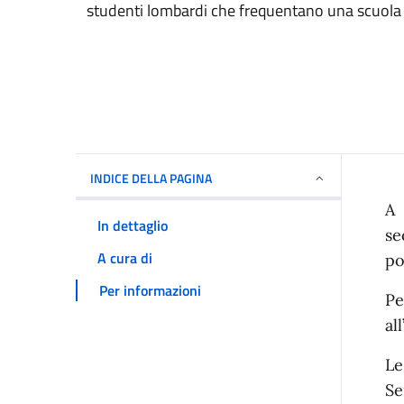
studenti lombardi che frequentano una scuola pa
INDICE DELLA PAGINA
I
A 
In dettaglio
se
A cura di
po
Per informazioni
Pe
al
Le
Se