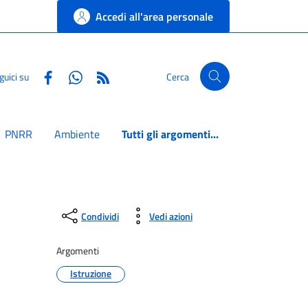
Accedi all'area personale
Facebook
Whatsapp
RSS
guici su
Cerca
PNRR
Ambiente
Tutti gli argomenti...
Condividi
Vedi azioni
Argomenti
Istruzione