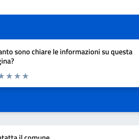
nto sono chiare le informazioni su questa
gina?
da 1 a 5 stelle la pagina
a 1 stelle su 5
aluta 2 stelle su 5
Valuta 3 stelle su 5
Valuta 4 stelle su 5
Valuta 5 stelle su 5
tatta il comune