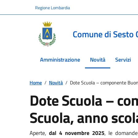
Vai ai contenuti
Vai al footer
Regione Lombardia
Comune di Sesto 
Amministrazione
Novità
Servizi
menu selezionato
Home
/
Novità
/
Dote Scuola – componente Buon
Dote Scuola – c
Scuola, anno sco
Aperte,
dal 4 novembre 2025
, le domande