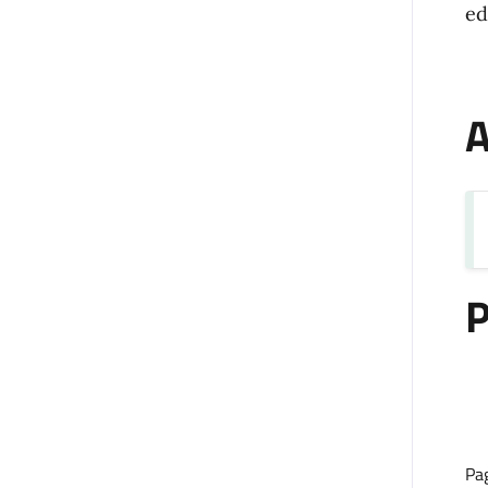
e
A
P
Pa