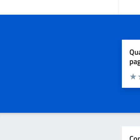
Qua
pa
Valuta 
Valut
V
Con