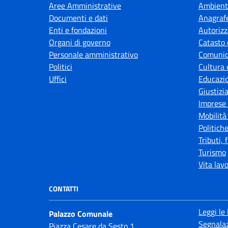
Aree Amministrative
Ambient
Documenti e dati
Anagrafe
Enti e fondazioni
Autorizz
Organi di governo
Catasto 
Personale amministrativo
Comunic
Politici
Cultura 
Uffici
Educazi
Giustizi
Imprese
Mobilità
Politiche
Tributi,
Turismo
Vita lav
CONTATTI
Leggi le
Palazzo Comunale
Segnalaz
Piazza Cesare da Sesto,1