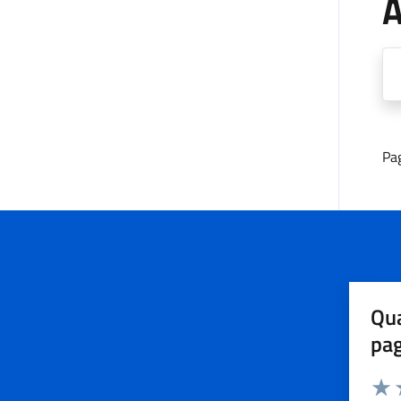
A
Pa
Qua
pa
Valuta 