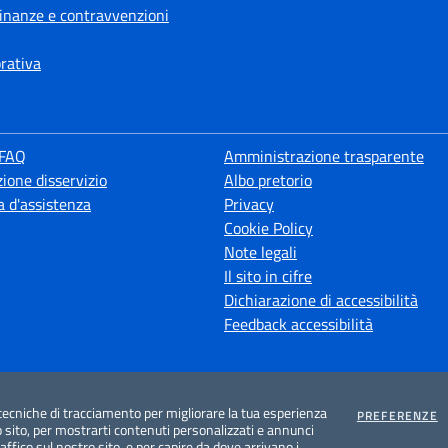
 finanze e contravvenzioni
orativa
 FAQ
Amministrazione trasparente
ione disservizio
Albo pretorio
a d'assistenza
Privacy
Cookie Policy
Note legali
Il sito in cifre
Dichiarazione di accessibilità
Feedback accessibilità
tecniche di tracciamento per migliorare la tua esperienza
C
PREFERENZE
 sito, per mostrarti contenuti personalizzati e annunci
traffico sul nostro sito, e per capire da dove arrivano i