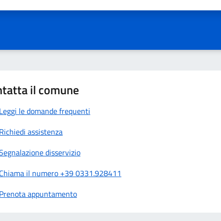
a 1 stelle su 5
aluta 2 stelle su 5
Valuta 3 stelle su 5
Valuta 4 stelle su 5
Valuta 5 stelle su 5
tatta il comune
Leggi le domande frequenti
Richiedi assistenza
Segnalazione disservizio
Chiama il numero +39 0331.928411
Prenota appuntamento