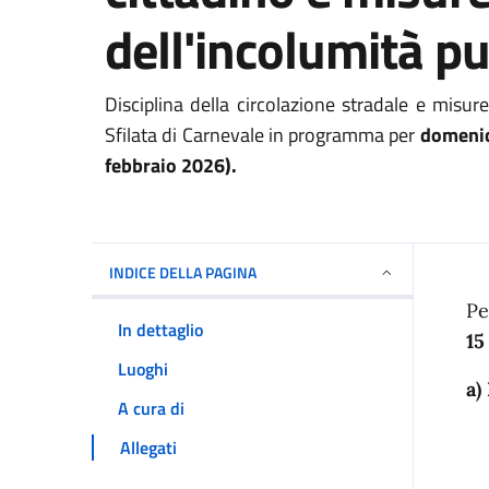
dell'incolumità p
Disciplina della circolazione stradale e misur
Sfilata di Carnevale in programma per
domenic
febbraio 2026).
INDICE DELLA PAGINA
I
Pe
In dettaglio
15
Luoghi
a)
A cura di
Allegati