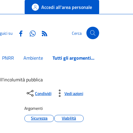
Accedi all'area personale
Facebook
Whatsapp
RSS
guici su
Cerca
PNRR
Ambiente
Tutti gli argomenti...
ll'incolumità pubblica
Condividi
Vedi azioni
Argomenti
Sicurezza
Viabilità