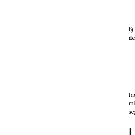
b)
de
In
mi
se
L