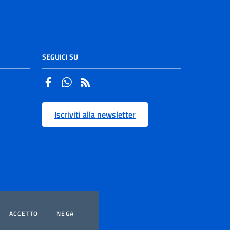
SEGUICI SU
Facebook
Whatsapp
Iscriviti alla newsletter
OOKIES
I COOKIES
I COOKIES
ACCETTO
NEGA