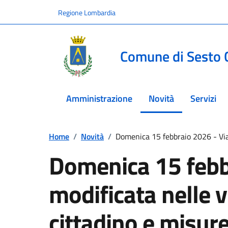
Vai ai contenuti
Vai al footer
Regione Lombardia
Comune di Sesto 
Amministrazione
Novità
Servizi
menu selezionato
Home
/
Novità
/
Domenica 15 febbraio 2026 - Viabi
Domenica 15 febbr
modificata nelle v
cittadino e misure