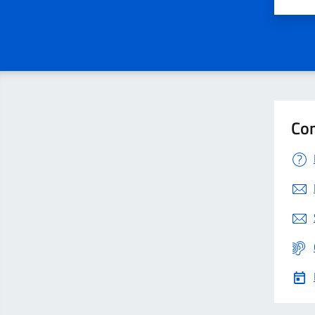
Valut
V
Con