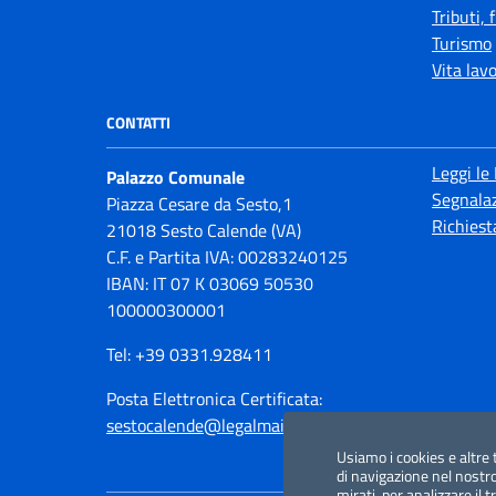
Tributi,
Turismo
Vita lav
CONTATTI
Leggi le
Palazzo Comunale
Segnalaz
Piazza Cesare da Sesto,1
Richiest
21018 Sesto Calende (VA)
C.F. e Partita IVA: 00283240125
IBAN: IT 07 K 03069 50530
100000300001
Tel: +39 0331.928411
Posta Elettronica Certificata:
sestocalende@legalmail.it
Usiamo i cookies e altre 
di navigazione nel nostro
mirati, per analizzare il 