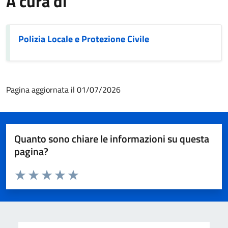
A cura di
Polizia Locale e Protezione Civile
Pagina aggiornata il 01/07/2026
Quanto sono chiare le informazioni su questa
pagina?
Valuta da 1 a 5 stelle la pagina
Valuta 1 stelle su 5
Valuta 2 stelle su 5
Valuta 3 stelle su 5
Valuta 4 stelle su 5
Valuta 5 stelle su 5