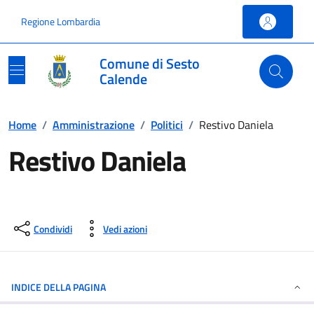
Vai ai contenuti
Vai al footer
Regione Lombardia
Comune di Sesto
Calende
Home
/
Amministrazione
/
Politici
/
Restivo Daniela
Restivo Daniela
Condividi
Vedi azioni
INDICE DELLA PAGINA