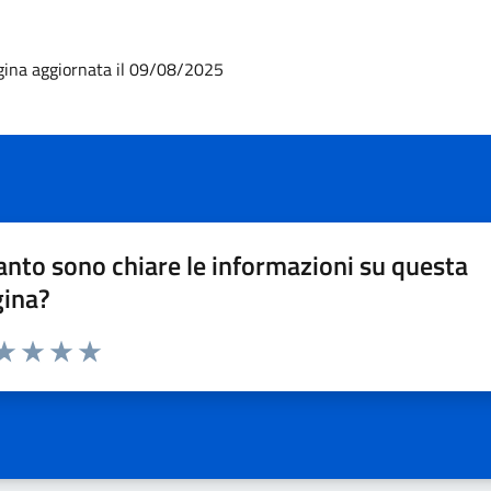
gina aggiornata il 09/08/2025
nto sono chiare le informazioni su questa
gina?
da 1 a 5 stelle la pagina
a 1 stelle su 5
aluta 2 stelle su 5
Valuta 3 stelle su 5
Valuta 4 stelle su 5
Valuta 5 stelle su 5