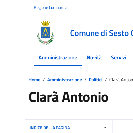
Vai ai contenuti
Vai al footer
Regione Lombardia
Comune di Sesto 
Amministrazione
Novità
Servizi
menu selezionato
Home
/
Amministrazione
/
Politici
/
Clarà Anton
Clarà Antonio
INDICE DELLA PAGINA