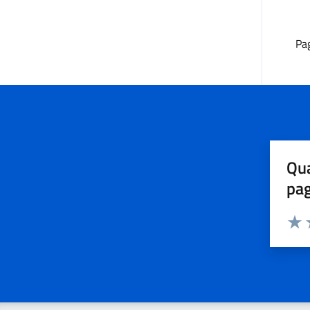
Pa
Qua
pa
Valuta 
Valut
V