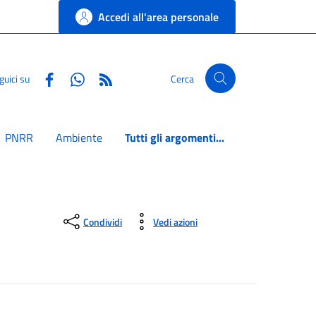
Accedi all'area personale
Facebook
Whatsapp
RSS
guici su
Cerca
PNRR
Ambiente
Tutti gli argomenti...
Condividi
Vedi azioni