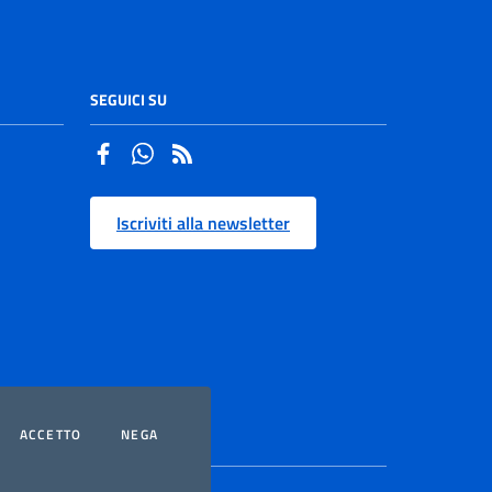
SEGUICI SU
Facebook
Whatsapp
Iscriviti alla newsletter
OOKIES
I COOKIES
I COOKIES
ACCETTO
NEGA