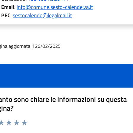
Email
:
info@comune.sesto-calende.va.it
PEC
:
sestocalende@legalmail.it
gina aggiornata il 26/02/2025
nto sono chiare le informazioni su questa
gina?
da 1 a 5 stelle la pagina
a 1 stelle su 5
aluta 2 stelle su 5
Valuta 3 stelle su 5
Valuta 4 stelle su 5
Valuta 5 stelle su 5