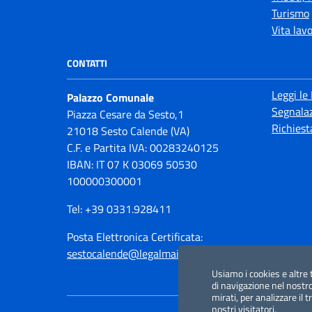
Turismo
Vita lav
CONTATTI
Leggi le
Palazzo Comunale
Segnalaz
Piazza Cesare da Sesto,1
Richiest
21018 Sesto Calende (VA)
C.F. e Partita IVA: 00283240125
IBAN: IT 07 K 03069 50530
100000300001
Tel: +39 0331.928411
Posta Elettronica Certificata:
sestocalende@legalmail.it
Usiamo i cookies e altre 
di navigazione nel nostro
mirati, per analizzare il 
nostri visitatori.