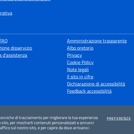
orativa
 FAQ
Amministrazione trasparente
ione disservizio
Albo pretorio
a d'assistenza
Privacy
Cookie Policy
Note legali
Il sito in cifre
Dichiarazione di accessibilità
Feedback accessibilità
tecniche di tracciamento per migliorare la tua esperienza
C
PREFERENZE
 sito, per mostrarti contenuti personalizzati e annunci
traffico sul nostro sito, e per capire da dove arrivano i