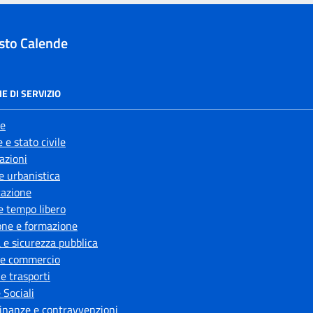
sto Calende
E DI SERVIZIO
e
 e stato civile
azioni
e urbanistica
azione
e tempo libero
one e formazione
a e sicurezza pubblica
 e commercio
 e trasporti
 Sociali
 finanze e contravvenzioni