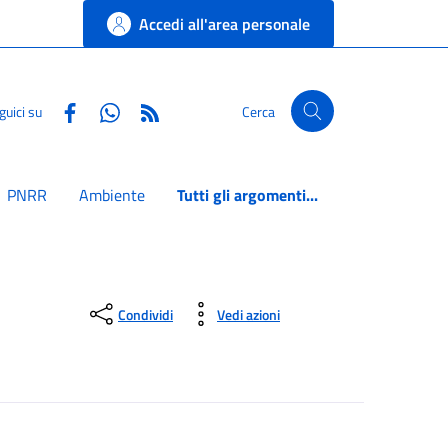
Accedi all'area personale
Facebook
Whatsapp
RSS
guici su
Cerca
PNRR
Ambiente
Tutti gli argomenti...
Condividi
Vedi azioni