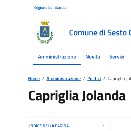
Vai ai contenuti
Vai al footer
Regione Lombardia
Comune di Sesto 
Amministrazione
Novità
Servizi
menu selezionato
Home
/
Amministrazione
/
Politici
/
Capriglia Jo
Capriglia Jolanda
INDICE DELLA PAGINA