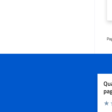
Pa
Qua
pa
Valuta 
Valut
V