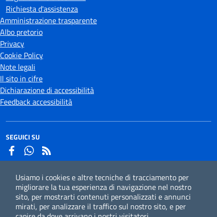
Richiesta d'assistenza
Amministrazione trasparente
Albo pretorio
Privacy
Cookie Policy
Note legali
Il sito in cifre
Dichiarazione di accessibilità
Feedback accessibilità
SEGUICI SU
Facebook
Whatsapp
Usiamo i cookies e altre tecniche di tracciamento per
Iscriviti alla newsletter
migliorare la tua esperienza di navigazione nel nostro
sito, per mostrarti contenuti personalizzati e annunci
mirati, per analizzare il traffico sul nostro sito, e per
capire da dove arrivano i nostri visitatori.