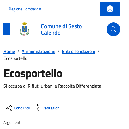
Vai ai contenuti
Vai al footer
Regione Lombardia
Comune di Sesto
Calende
Home
/
Amministrazione
/
Enti e fondazioni
/
Ecosportello
Ecosportello
Si occupa di Rifiuti urbani e Raccolta Differenziata.
Condividi
Vedi azioni
Argomenti