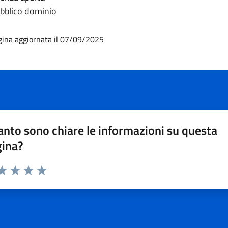
bblico dominio
gina aggiornata il 07/09/2025
nto sono chiare le informazioni su questa
gina?
da 1 a 5 stelle la pagina
a 1 stelle su 5
aluta 2 stelle su 5
Valuta 3 stelle su 5
Valuta 4 stelle su 5
Valuta 5 stelle su 5