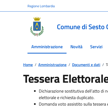
Vai ai contenuti
Vai al footer
Regione Lombardia
Comune di Sesto 
Amministrazione
Novità
Servizi
menu selezionato
Home
/
Amministrazione
/
Documenti e dati
/
T
Tessera Elettoral
Dichiarazione sostitutiva dell’atto di 
elettorale e richiesta duplicato.
Domanda voto assistito sulla tessera e