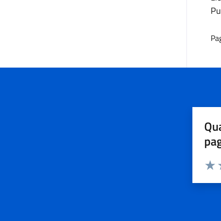
Pu
Pa
Qua
pa
Valuta 
Valut
V