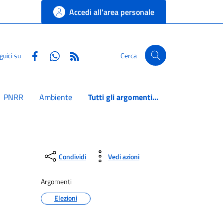
Accedi all'area personale
Facebook
Whatsapp
RSS
guici su
Cerca
PNRR
Ambiente
Tutti gli argomenti...
Condividi
Vedi azioni
Argomenti
Elezioni