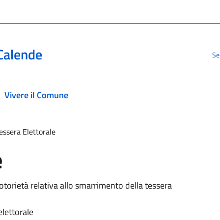
Calende
Se
Vivere il Comune
essera Elettorale
e
notorietà relativa allo smarrimento della tessera
lettorale