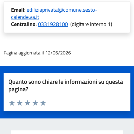
Email
:
ediliziaprivata@comune.sesto-
calende.va.it
Centralino
:
0331928100
(digitare interno 1)
Pagina aggiornata il 12/06/2026
Quanto sono chiare le informazioni su questa
pagina?
Valuta da 1 a 5 stelle la pagina
Valuta 1 stelle su 5
Valuta 2 stelle su 5
Valuta 3 stelle su 5
Valuta 4 stelle su 5
Valuta 5 stelle su 5