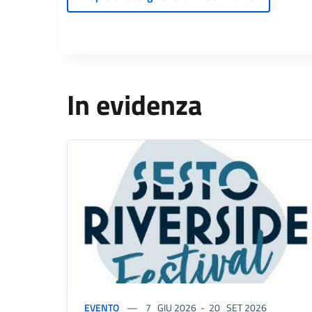
In evidenza
EVENTO
7
GIU 2026
-
20
SET 2026