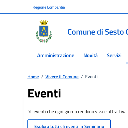
Vai ai contenuti
Vai al footer
Regione Lombardia
Comune di Sesto 
Amministrazione
Novità
Servizi
Home
/
Vivere il Comune
/
Eventi
Eventi
Gli eventi che ogni giorno rendono viva e attrattiva 
Esplora tutti gli eventi in Seminario