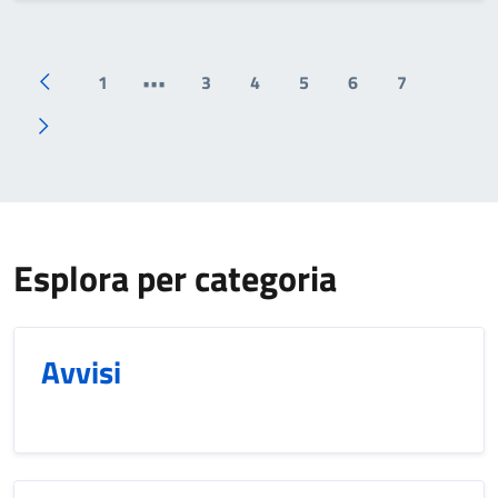
1
•••
3
4
5
6
7
Previous page
First page
Next page
Esplora per categoria
Avvisi